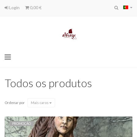
Login
0,00 €
Toggle
navigation
Todos os produtos
Ordenar por
Mais caros
PROMOÇÃO