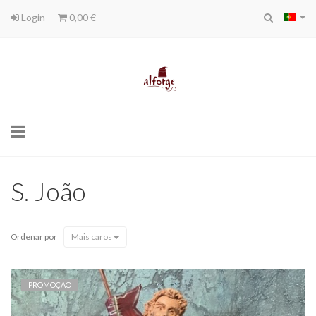
Login
0,00 €
Toggle
navigation
S. João
Ordenar por
Mais caros
PROMOÇÃO