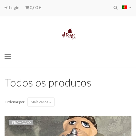
Login
0,00 €
Toggle
navigation
Todos os produtos
Ordenar por
Mais caros
PROMOÇÃO