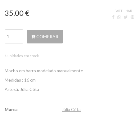
35,00 €
PARTILHAR
COMPRAR
1
unidades em stock
Mocho em barro modelado manualmente.
Medidas : 16 cm
Artesã: Júlia Côta
Marca
Júlia Côta
Características