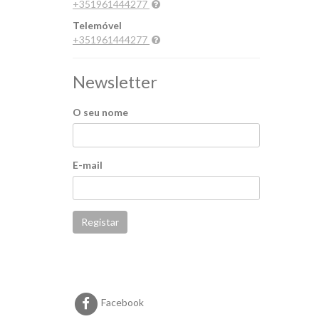
+351961444277
Telemóvel
+351961444277
Newsletter
O seu nome
E-mail
Registar
Facebook